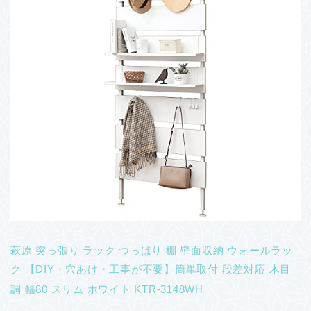
萩原 突っ張り ラック つっぱり 棚 壁面収納 ウォールラッ
ク 【DIY・穴あけ・工事が不要】簡単取付 段差対応 木目
調 幅80 スリム ホワイト KTR-3148WH