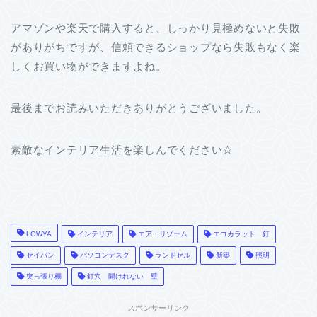
アマゾンや楽天で購入すると、しっかり見極めないと失敗
がありがちですが、信頼できるショップなら失敗もなく楽
しくお買い物ができますよね。
最後までお読みいただきありがとうございました。
素敵なインテリア生活を楽しんでください☆
LOWYA
インテリア
エア・リゾーム
エコカラット 釘
セイバン
パソコンデスク
ランドセル
新築
照明
突っ張り棚
釘穴 開けれない 壁
スポンサーリンク