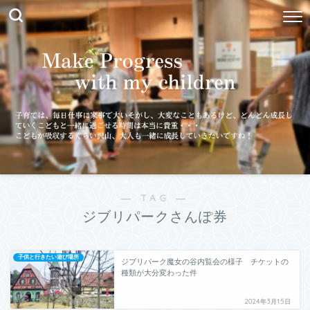
― TAG ―
ジブリパークさんぽ券
子供と行きたい遊び場所
ジブリパーク魔女の谷内覧会の様子 チケットの
種類が大分変わった件
2024年3月15日