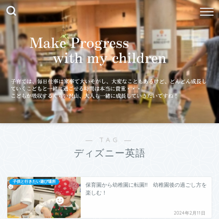
― TAG ―
ディズニー英語
子供と行きたい遊び場所
保育園から幼稚園に転園!! 幼稚園後の過ごし方を
楽しむ！
2024年2月11日