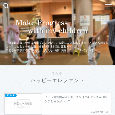
― TAG ―
ハッピーエレファント
家づくり
ミーレ食洗機が入るキッチンは？45センチか60セ
ンチどちらがいい？
2020年9月11日