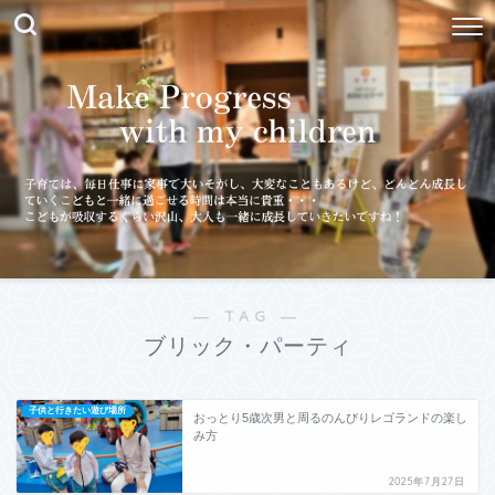
― TAG ―
ブリック・パーティ
子供と行きたい遊び場所
おっとり5歳次男と周るのんびりレゴランドの楽し
み方
2025年7月27日