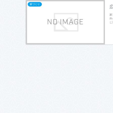
家づくり
家
外
じ