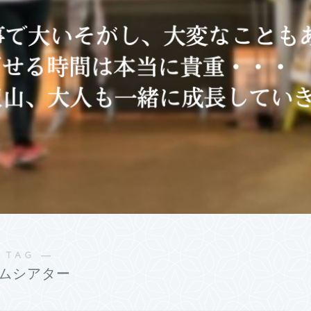
 TAG ―
ムシアター