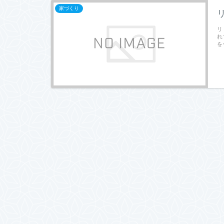
家づくり
リ
れ
を