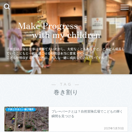
― TAG ―
巻き割り
子供と行きたい遊び場所
プレーパークとは？自然冒険広場でこどもの輝く
瞬間を見つける
2023年5月30日