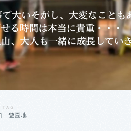
 TAG ―
知 遊園地