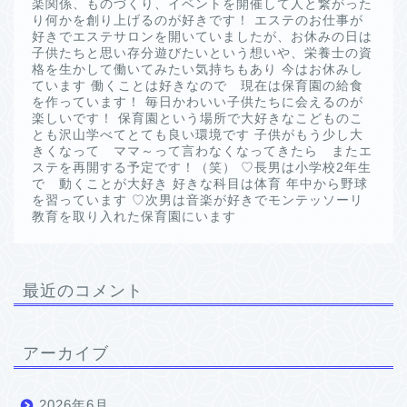
楽関係、ものづくり、イベントを開催して人と繋がった
り何かを創り上げるのが好きです！ エステのお仕事が
好きでエステサロンを開いていましたが、お休みの日は
子供たちと思い存分遊びたいという想いや、栄養士の資
格を生かして働いてみたい気持ちもあり 今はお休みし
ています 働くことは好きなので 現在は保育園の給食
を作っています！ 毎日かわいい子供たちに会えるのが
楽しいです！ 保育園という場所で大好きなこどものこ
とも沢山学べてとても良い環境です 子供がもう少し大
きくなって ママ～って言わなくなってきたら またエ
ステを再開する予定です！（笑） ♡長男は小学校2年生
で 動くことが大好き 好きな科目は体育 年中から野球
を習っています ♡次男は音楽が好きでモンテッソーリ
教育を取り入れた保育園にいます
最近のコメント
アーカイブ
2026年6月