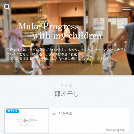
― TAG ―
部屋干し
家づくり
広ーい家事室
2020年9月25日