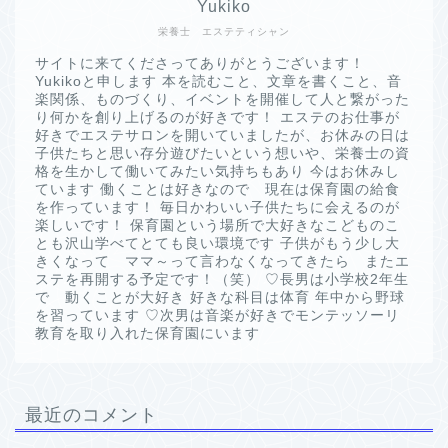
Yukiko
栄養士 エステティシャン
サイトに来てくださってありがとうございます！
Yukikoと申します 本を読むこと、文章を書くこと、音
楽関係、ものづくり、イベントを開催して人と繋がった
り何かを創り上げるのが好きです！ エステのお仕事が
好きでエステサロンを開いていましたが、お休みの日は
子供たちと思い存分遊びたいという想いや、栄養士の資
格を生かして働いてみたい気持ちもあり 今はお休みし
ています 働くことは好きなので 現在は保育園の給食
を作っています！ 毎日かわいい子供たちに会えるのが
楽しいです！ 保育園という場所で大好きなこどものこ
とも沢山学べてとても良い環境です 子供がもう少し大
きくなって ママ～って言わなくなってきたら またエ
ステを再開する予定です！（笑） ♡長男は小学校2年生
で 動くことが大好き 好きな科目は体育 年中から野球
を習っています ♡次男は音楽が好きでモンテッソーリ
教育を取り入れた保育園にいます
最近のコメント