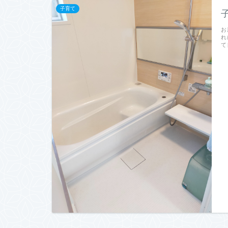
子育て
お
れ
て