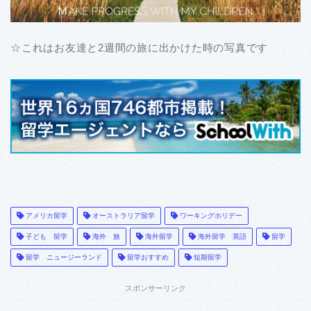
☆これはお友達と2週間の旅に出かけた時の写真です
アメリカ留学
オーストラリア留学
ワーキングホリデー
子ども 留学
海外 旅
海外留学
海外留学 英語
留学
留学 ニュージーランド
留学おすすめ
短期留学
スポンサーリンク