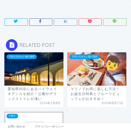
RELATED POST
子供と行きたい遊び場所
子供と行きたい遊び場所
愛知県刈谷にあるハイウェイ
マリノでお得に楽しむ方法！
オアシスを紹介！公園やデラ
お誕生日特典とフルーツビュ
ックストイレが凄い
ッフェがおすすめ！
2024年3月8日
2024年8月17日
子育て
お問い合わせ
プライバシーポリシー