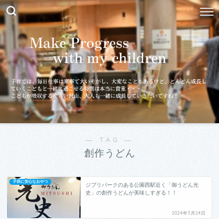
― TAG ―
創作うどん
子供に安心なおやつ
ジブリパークのある公園西駅近く「御うどん光
史」の創作うどんが美味しすぎる！！
2024年5月24日