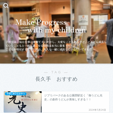
― TAG ―
長久手 おすすめ
子供に安心なおやつ
ジブリパークのある公園西駅近く「御うどん光
史」の創作うどんが美味しすぎる！！
2024年5月24日