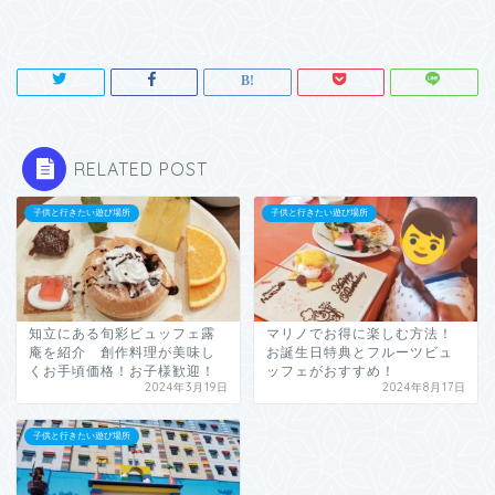
RELATED POST
子供と行きたい遊び場所
子供と行きたい遊び場所
知立にある旬彩ビュッフェ露
マリノでお得に楽しむ方法！
庵を紹介 創作料理が美味し
お誕生日特典とフルーツビュ
くお手頃価格！お子様歓迎！
ッフェがおすすめ！
2024年3月19日
2024年8月17日
子供と行きたい遊び場所