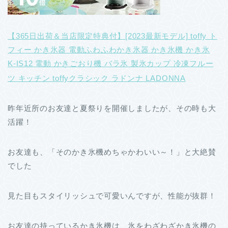
【365日出荷＆当店限定特典付】[2023最新モデル] toffy ト
フィー かき氷器 電動ふわふわかき氷器 かき氷機 かき氷
K-IS12 電動 かきごおり機 バラ氷 製氷カップ 冷凍フルー
ツ キッチン toffyクラシック ラドンナ LADONNA
昨年近所のお友達と夏祭りを開催しましたが、その時も大
活躍！
お友達も、「そのかき氷機めちゃかわいい～！」と大絶賛
でした
見た目もスタイリッシュで可愛いんですが、性能が抜群！
お友達の持っているかき氷機は、氷をわざわざかき氷機の