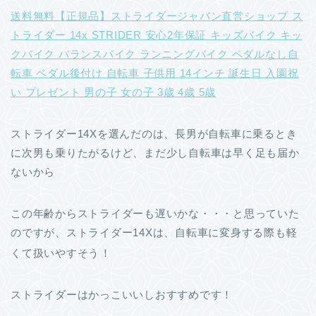
送料無料【正規品】ストライダージャパン直営ショップ ス
トライダー 14x STRIDER 安心2年保証 キッズバイク キッ
クバイク バランスバイク ランニングバイク ペダルなし自
転車 ペダル後付け 自転車 子供用 14インチ 誕生日 入園祝
い プレゼント 男の子 女の子 3歳 4歳 5歳
ストライダー14Xを選んだのは、長男が自転車に乗るとき
に次男も乗りたがるけど、まだ少し自転車は早く足も届か
ないから
この年齢からストライダーも遅いかな・・・と思っていた
のですが、ストライダー14Xは、自転車に変身する際も軽
くて扱いやすそう
！
ストライダーはかっこいいしおすすめです！