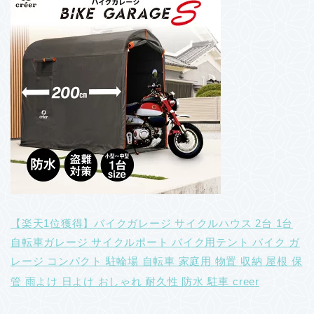
【楽天1位獲得】バイクガレージ サイクルハウス 2台 1台
自転車ガレージ サイクルポート バイク用テント バイク ガ
レージ コンパクト 駐輪場 自転車 家庭用 物置 収納 屋根 保
管 雨よけ 日よけ おしゃれ 耐久性 防水 駐車 creer