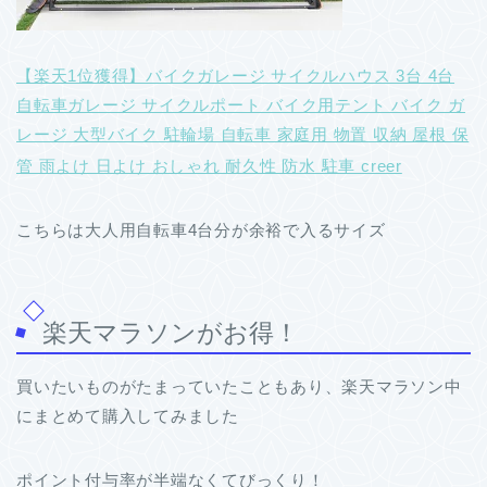
【楽天1位獲得】バイクガレージ サイクルハウス 3台 4台
自転車ガレージ サイクルポート バイク用テント バイク ガ
レージ 大型バイク 駐輪場 自転車 家庭用 物置 収納 屋根 保
管 雨よけ 日よけ おしゃれ 耐久性 防水 駐車 creer
こちらは大人用自転車4台分が余裕で入るサイズ
楽天マラソンがお得！
買いたいものがたまっていたこともあり、楽天マラソン中
にまとめて購入してみました
ポイント付与率が半端なくてびっくり！