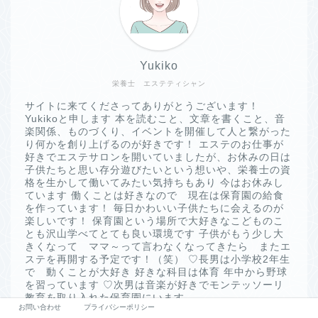
Yukiko
栄養士 エステティシャン
サイトに来てくださってありがとうございます！
Yukikoと申します 本を読むこと、文章を書くこと、音
楽関係、ものづくり、イベントを開催して人と繋がった
り何かを創り上げるのが好きです！ エステのお仕事が
好きでエステサロンを開いていましたが、お休みの日は
子供たちと思い存分遊びたいという想いや、栄養士の資
格を生かして働いてみたい気持ちもあり 今はお休みし
ています 働くことは好きなので 現在は保育園の給食
を作っています！ 毎日かわいい子供たちに会えるのが
楽しいです！ 保育園という場所で大好きなこどものこ
とも沢山学べてとても良い環境です 子供がもう少し大
きくなって ママ～って言わなくなってきたら またエ
ステを再開する予定です！（笑） ♡長男は小学校2年生
で 動くことが大好き 好きな科目は体育 年中から野球
を習っています ♡次男は音楽が好きでモンテッソーリ
教育を取り入れた保育園にいます
お問い合わせ
プライバシーポリシー