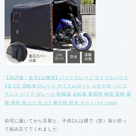
【高評価！楽天1位獲得】バイクガレージ サイクルハウス
3台 2台 自転車ガレージ サイクルポート おすすめ バイク
テント バイク ガレージ 駐輪場 自転車 家庭用 物置 収納 屋
根 保管 雨よけ 日よけ 耐久性 防水 オートバイ creer
自宅に届いてから旦那と、子供2人は裸で（笑）張り切っ
て組み立ててくれました