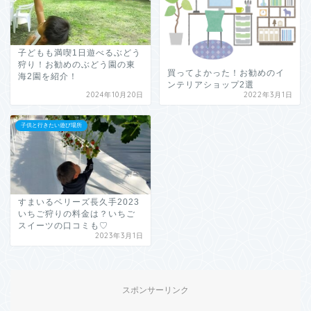
子どもも満喫1日遊べるぶどう
狩り！お勧めのぶどう園の東
買ってよかった！お勧めのイ
海2園を紹介！
ンテリアショップ2選
2024年10月20日
2022年3月1日
子供と行きたい遊び場所
すまいるベリーズ長久手2023
いちご狩りの料金は？いちご
スイーツの口コミも♡
2023年3月1日
スポンサーリンク