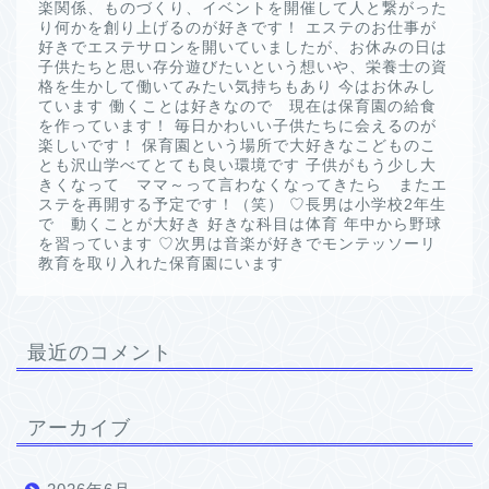
楽関係、ものづくり、イベントを開催して人と繋がった
り何かを創り上げるのが好きです！ エステのお仕事が
好きでエステサロンを開いていましたが、お休みの日は
子供たちと思い存分遊びたいという想いや、栄養士の資
格を生かして働いてみたい気持ちもあり 今はお休みし
ています 働くことは好きなので 現在は保育園の給食
を作っています！ 毎日かわいい子供たちに会えるのが
楽しいです！ 保育園という場所で大好きなこどものこ
とも沢山学べてとても良い環境です 子供がもう少し大
きくなって ママ～って言わなくなってきたら またエ
ステを再開する予定です！（笑） ♡長男は小学校2年生
で 動くことが大好き 好きな科目は体育 年中から野球
を習っています ♡次男は音楽が好きでモンテッソーリ
教育を取り入れた保育園にいます
最近のコメント
アーカイブ